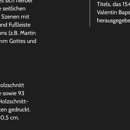
 sich hierbei
Titels, das 15
 seitlichen
Valentin Baps
er Szenen mit
herausgegebe
und Fußleiste
ns (z.B. Martin
amm Gottes und
.
olzschnitt
e sowie 93
Holzschnitt-
ken gedruckt.
 10,5 cm.