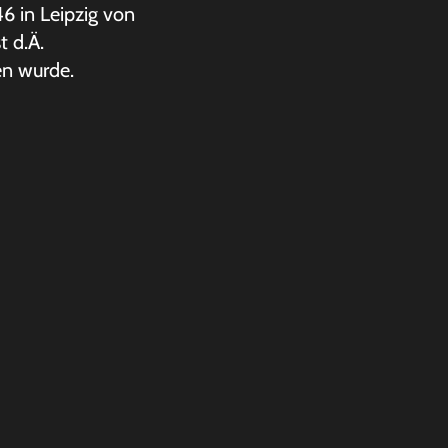
46 in Leipzig von
t d.Ä.
n wurde.