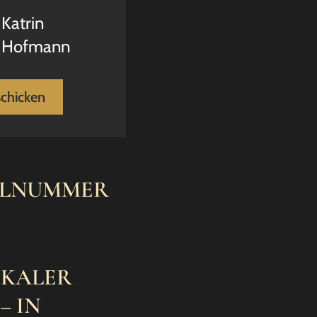
Katrin
Hofmann
schicken
ELNUMMER
IKALER
– IN