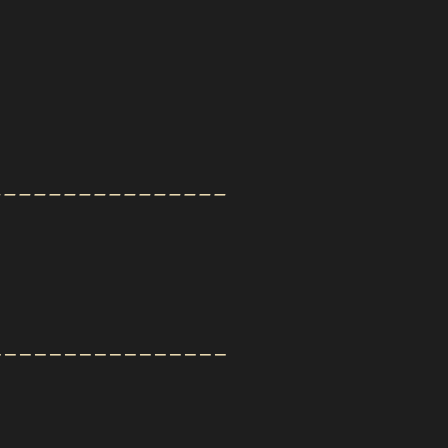
________________
________________