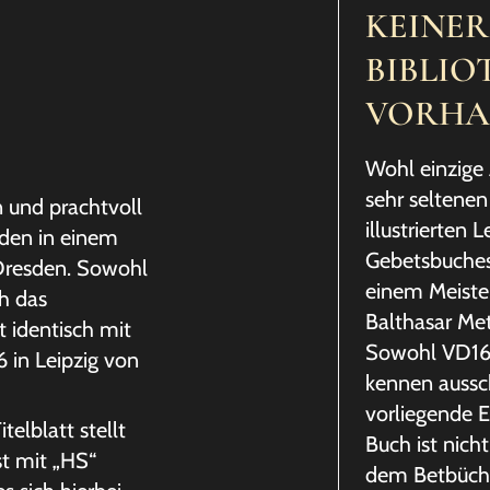
KEINER
BIBLIO
VORHA
Wohl einzige 
sehr seltenen
n und prachtvoll
illustrierten L
nden in einem
Gebetsbuches
 Dresden. Sowohl
einem Meiste
h das
Balthasar Met
t identisch mit
Sowohl VD16 
 in Leipzig von
kennen aussch
vorliegende E
telblatt stellt
Buch ist nicht
st mit „HS“
dem Betbüchl