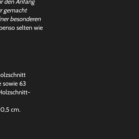
ir den Anfang
ur gemacht
einer besonderen
Ebenso selten wie
olzschnitt
e sowie 63
Holzschnitt-
 10,5 cm.