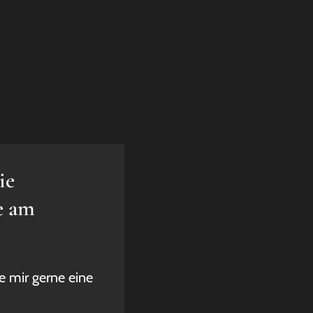
ie
e am
e mir gerne eine