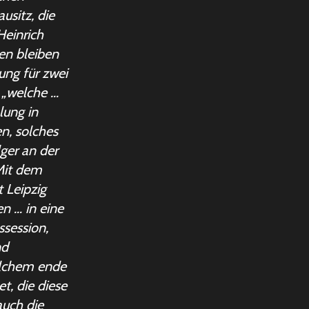
sitz, die
Heinrich
en bleiben
tung für zwei
 „welche …
lung in
n, solches
ger an der
Mit dem
 Leipzig
n … in eine
ssession,
nd
elchem ende
, die diese
auch die