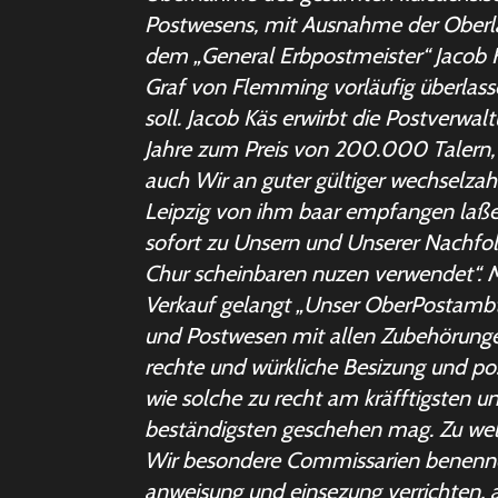
Postwesens, mit Ausnahme der Oberlau
dem „General Erbpostmeister“ Jacob 
Graf von Flemming vorläufig überlass
soll. Jacob Käs erwirbt die Postverwal
Jahre zum Preis von 200.000 Talern,
auch Wir an guter gültiger wechselzah
Leipzig von ihm baar empfangen laße
sofort zu Unsern und Unserer Nachfol
Chur scheinbaren nuzen verwendet“. 
Verkauf gelangt „Unser OberPostambt
und Postwesen mit allen Zubehörunge
rechte und würkliche Besizung und po
wie solche zu recht am kräfftigsten u
beständigsten geschehen mag. Zu w
Wir besondere Commissarien benennet
anweisung und einsezung verrichten, 