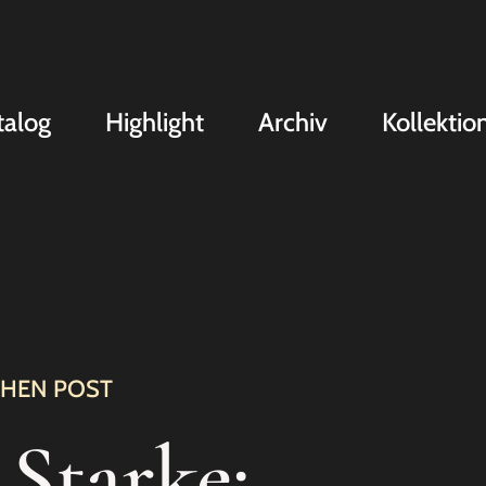
talog
Highlight
Archiv
Kollektio
CHEN POST
 Starke: