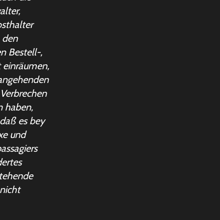
lter,
osthalter
n den
n Bestell-,
t einräumen,
 angehenden
 Verbrechen
n haben,
 daß es bey
xe und
assagiers
dertes
stehende
nicht