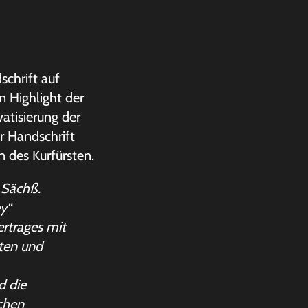
chrift auf
n Highlight der
vatisierung der
er Handschrift
des Kurfürsten.
. Sächß.
y“
ertrages mit
ten und
d die
chen