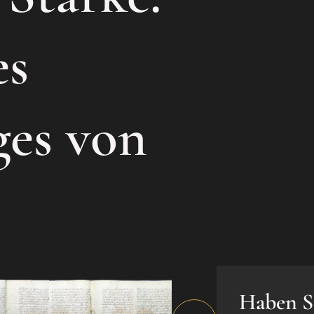
es
ges von
Haben S