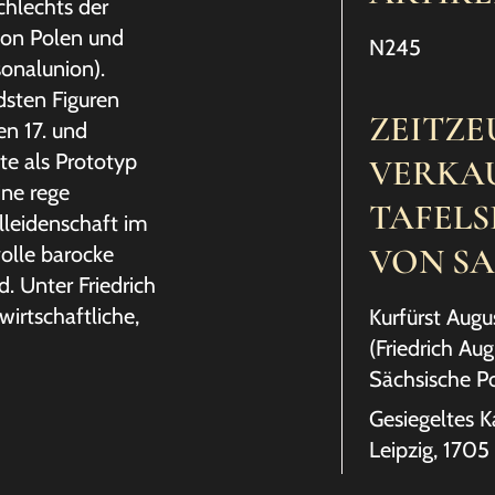
chlechts der
von Polen und
N245
sonalunion).
ndsten Figuren
ZEITZE
en 17. und
te als Prototyp
VERKAU
ine rege
TAFELS
leidenschaft im
VON SA
olle barocke
. Unter Friedrich
wirtschaftliche,
Kurfürst Augu
(Friedrich Aug
Sächsische Po
Gesiegeltes K
Leipzig, 1705