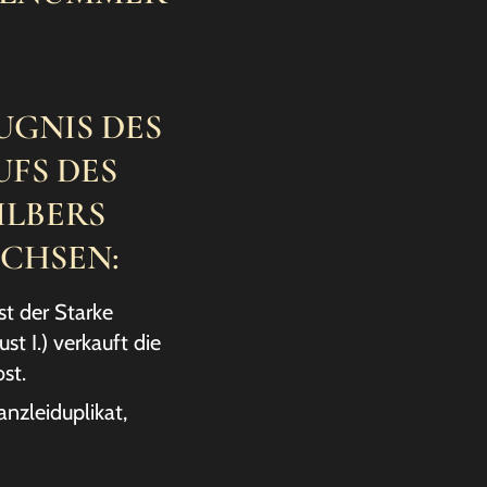
UGNIS DES
FS DES
ILBERS
CHSEN:
st der Starke
ust I.) verkauft die
st.
anzleiduplikat,