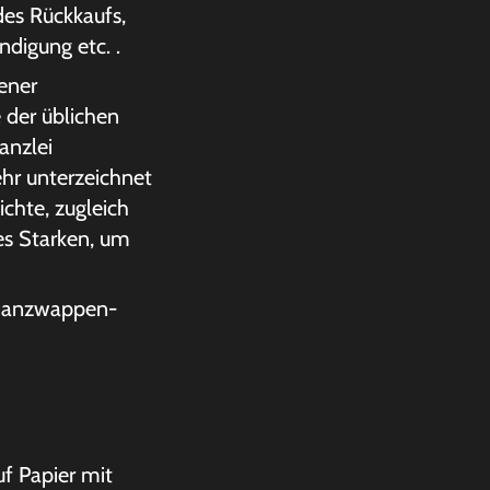
des Rückkaufs,
ndigung etc. .
ener
e der üblichen
anzlei
ehr unterzeichnet
chte, zugleich
es Starken, um
lianzwappen-
uf Papier mit