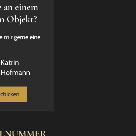
e an einem
en Objekt?
e mir gerne eine
Katrin
Hofmann
schicken
ELNUMMER