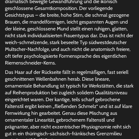
dramatisch bewegte Gewandführung und die ikonisch
geschlossene Gesamtkomposition. Der vorliegende
Gesichtstypus – die breite, hohe Stirn, die schmal gezogene
Brauen, die mandelförmigen, leicht gespannten Augen und
der kleine, geschlossene Mund stellt einen ruhigen, glatten,
nicht stark individualisierten Frauentypus dar. Das ist nicht der
weich-schmelzende, stark beseelte Typ südwestdeutscher
Multscher-Nachfolge, und auch nicht die anatomisch freiere,
oft tiefer psychologisierte Formensprache des eigentlichen
Riemenschneider-Kerns.
Das Haar auf der Rückseite fällt in regelmäßigen, fast seriell
geschnittenen Wellenbahnen herab. Diese lineare,
ornamentale Behandlung ist typisch für Werkstätten, die stark
auf Reihenproduktion bei zugleich solidem Qualitätsniveau
eingerichtet waren. Der kantige, teils scharf gebrochene
Faltenstil ergibt keinen „fließenden Schmelz“ und ist auf klare
Fernwirkung hin gearbeitet. Genau diese Mischung aus
ornamentaler Linearität, gebrochenem Faltenstil und
prägnanter, aber nicht exzentrischer Physiognomie reiht sich
gut in ein thüringisch-sächsisch-fränkisches Grenzmilieu