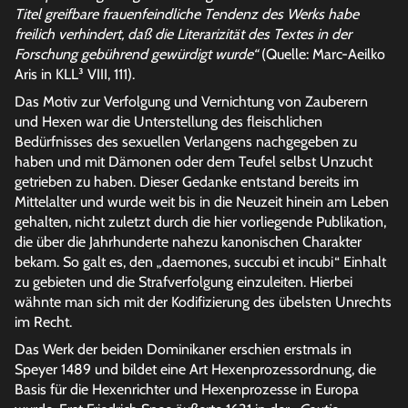
Titel greifbare frauenfeindliche Tendenz des Werks habe
freilich verhindert, daß die Literarizität des Textes in der
Forschung gebührend gewürdigt wurde“
(Quelle: Marc-Aeilko
Aris in KLL³ VIII, 111).
Das Motiv zur Verfolgung und Vernichtung von Zauberern
und Hexen war die Unterstellung des fleischlichen
Bedürfnisses des sexuellen Verlangens nachgegeben zu
haben und mit Dämonen oder dem Teufel selbst Unzucht
getrieben zu haben. Dieser Gedanke entstand bereits im
Mittelalter und wurde weit bis in die Neuzeit hinein am Leben
gehalten, nicht zuletzt durch die hier vorliegende Publikation,
die über die Jahrhunderte nahezu kanonischen Charakter
bekam. So galt es, den „daemones, succubi et incubi“ Einhalt
zu gebieten und die Strafverfolgung einzuleiten. Hierbei
wähnte man sich mit der Kodifizierung des übelsten Unrechts
im Recht.
Das Werk der beiden Dominikaner erschien erstmals in
Speyer 1489 und bildet eine Art Hexenprozessordnung, die
Basis für die Hexenrichter und Hexenprozesse in Europa