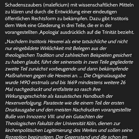
Schadenszaubers (maleficium) mit wissenschaftlichen Mitteln
zu klären und durch die Entwicklung einer eindeutigen
öffentlichen Rechtsform zu bekämpfen. Dazu gibt Institoris
dem Werk eine Gliederung in drei Teile, die er in der
vorangestellten ‚Apologia‘ ausdrücklich auf die Trinität bezieht.
„N
achdem Institoris Hexerei als eine tatsächliche und nicht
nur eingebildete Wirklichkeit mit Belegen aus der
theologischen Tradition und zahlreichen Beispielen gesichert
zu haben glaubt, führt der seinerseits in zwei Teile gegliederte
zweite Teil zunächst vorbeugende und dann bekämpfende
Maßnahmen gegen die Hexerei an. … Die Originalausgabe
wurde 1490 erstmals und bis 1669 mindestens weitere 26
Mal nachgedruckt und entfaltete so rasch ihre
Wirkungsgeschichte als kasuistisches Handbuch der
Hexenverfolgung. Paratexte wie die einem Teil der ersten
Druckausgabe und den meisten Nachdrucken vorangestellte
Bulle von Innozenz VIII. und ein Gutachten der
Theologischen Fakultät der Universität Köln, dienen zur
kirchenpolitischen Legitimierung des Werkes und sollen seine
Rezeption begünstigen. Der Gegenstand und die schon im