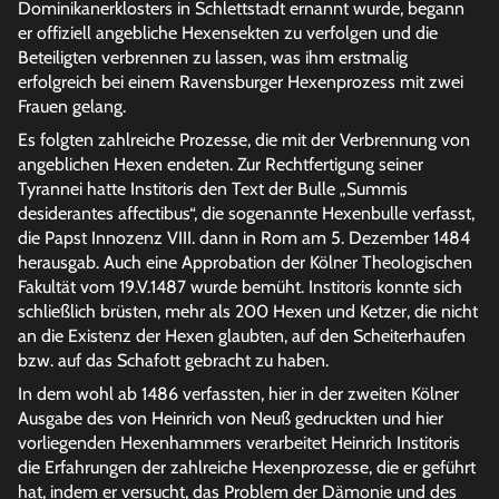
Dominikanerklosters in Schlettstadt ernannt wurde, begann
er offiziell angebliche Hexensekten zu verfolgen und die
Beteiligten verbrennen zu lassen, was ihm erstmalig
erfolgreich bei einem Ravensburger Hexenprozess mit zwei
Frauen gelang.
Es folgten zahlreiche Prozesse, die mit der Verbrennung von
angeblichen Hexen endeten. Zur Rechtfertigung seiner
Tyrannei hatte Institoris den Text der Bulle „Summis
desiderantes affectibus“, die sogenannte Hexenbulle verfasst,
die Papst Innozenz VIII. dann in Rom am 5. Dezember 1484
herausgab. Auch eine Approbation der Kölner Theologischen
Fakultät vom 19.V.1487 wurde bemüht. Institoris konnte sich
schließlich brüsten, mehr als 200 Hexen und Ketzer, die nicht
an die Existenz der Hexen glaubten, auf den Scheiterhaufen
bzw. auf das Schafott gebracht zu haben.
In dem wohl ab 1486 verfassten, hier in der zweiten Kölner
Ausgabe des von Heinrich von Neuß gedruckten und hier
vorliegenden Hexenhammers verarbeitet Heinrich Institoris
die Erfahrungen der zahlreiche Hexenprozesse, die er geführt
hat, indem er versucht, das Problem der Dämonie und des