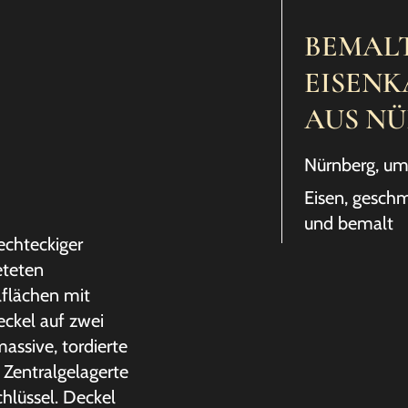
BEMAL
EISENK
AUS N
Nürnberg, u
Eisen, geschm
und bemalt
echteckiger
eteten
lflächen mit
eckel auf zwei
assive, tordierte
 Zentralgelagerte
hlüssel. Deckel