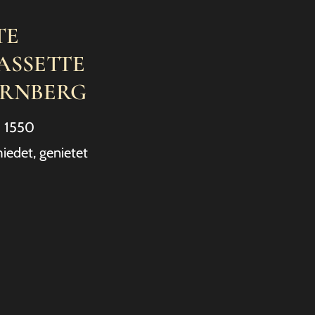
TE
ASSETTE
ÜRNBERG
m 1550
iedet, genietet