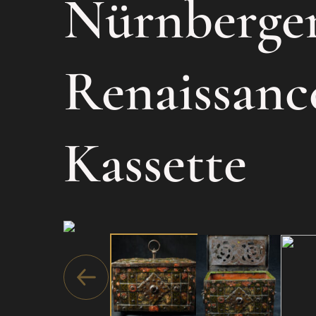
Nürnberge
Renaissanc
Kassette