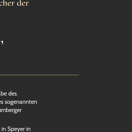
cher der
,
abe des
des sogenannten
rnberger
in Speyer in