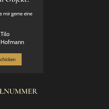
e mir gerne eine
Tilo
Hofmann
schicken
ELNUMMER