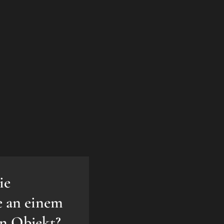
ie
e an einem
en Objekt?