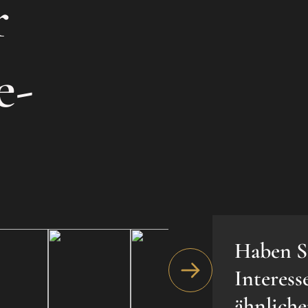
r
e-
Haben S
Interess
ähnlich