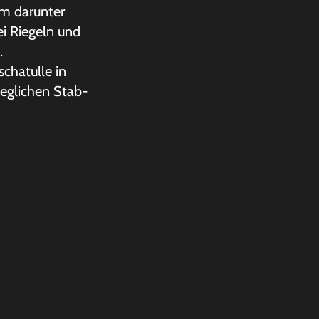
em darunter
i Riegeln und
.
chatulle in
weglichen Stab-