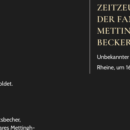
ZEITZE
DER FA
METTI
BECKE
Unbekannter 
Rheine, um 1
oldet.
tsbecher,
ares Mettingh-