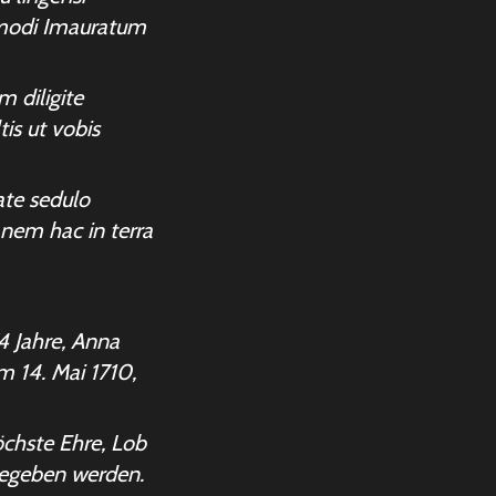
usmodi Imauratum
m diligite
is ut vobis
ate sedulo
anem hac in terra
4 Jahre, Anna
m 14. Mai 1710,
chste Ehre, Lob
 gegeben werden.