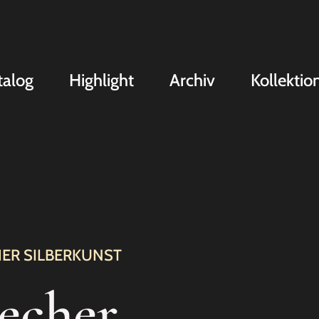
talog
Highlight
Archiv
Kollektio
ER SILBERKUNST
echer