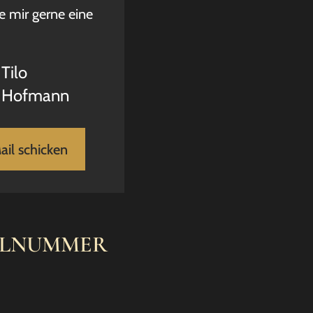
e mir gerne eine
Tilo
Hofmann
ail schicken
ELNUMMER