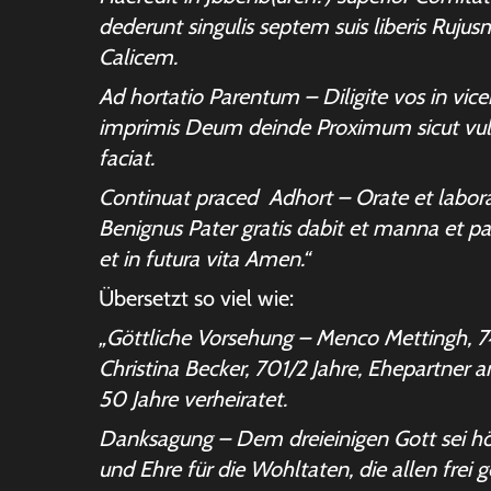
dederunt singulis septem suis liberis Ruj
Calicem.
Ad hortatio Parentum – Diligite vos in vice
imprimis Deum deinde Proximum sicut vult
faciat.
Continuat praced Adhort – Orate et labor
Benignus Pater gratis dabit et manna et p
et in futura vita Amen.“
Übersetzt so viel wie:
„Göttliche Vorsehung – Menco Mettingh, 7
Christina Becker, 701/2 Jahre, Ehepartner a
50 Jahre verheiratet.
Danksagung – Dem dreieinigen Gott sei hö
und Ehre für die Wohltaten, die allen frei