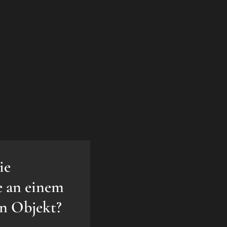
ie
e an einem
en Objekt?