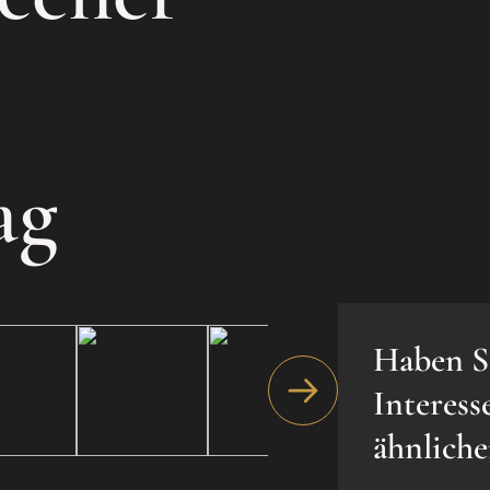
ag
Haben S
Interess
ähnlich