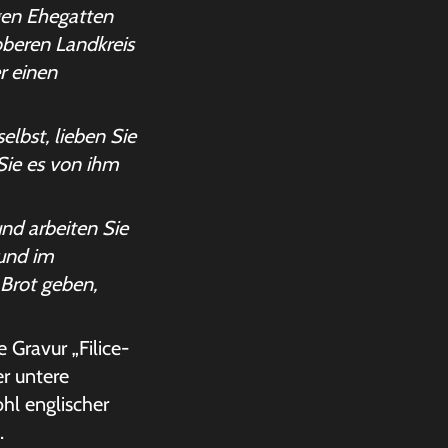
gen Ehegatten
oberen Landkreis
r einen
elbst, lieben Sie
Sie es von ihm
und arbeiten Sie
 und im
Brot geben,
Gravur „Filice-
r untere
hl englischer
.