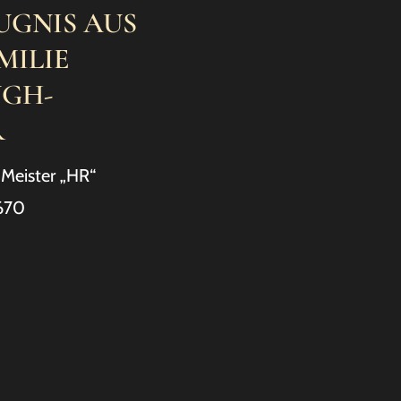
UGNIS AUS
MILIE
NGH-
R
Meister „HR“
670