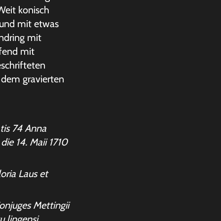
Weit konisch
und mit etwas
ndring mit
fend mit
schrifteten
t dem gravierten
tis 74 Anna
die 14. Maii 1710
oria Laus et
njuges Mettingii
u lingensi