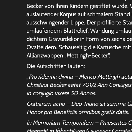
Becker von Ihren Kindern gestiftet wurde. 
auslaufender Korpus auf schmalem Stand 
ausschwingender Lippe. Der profilierte Sta
umlaufendem Blattrelief. Wandung umlau
dichtem Gravurdekor in Form von sechs be
Ovalfeldern. Schauseitig die Kartusche mi
Allianzwappen „Mettingh-Becker“.
Die Aufschriften lauten:
„Providentia divina – Menco Mettingh aeta
Christina Becker aetat 701/2 Ann Coniuges 
in conjugio vixere 50 Annos.
Gratiarum actio – Deo Triuno sit summa Gl
Honor pro Beneficiis omnibus gratis datis.
In Memoriam Temporalem – Praesentes Co
Haeredit in Jbbenb(üren?) superior Comitat