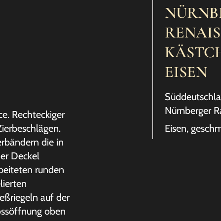
NÜRNB
RENAIS
KÄSTC
EISEN
Süddeutschla
Nürnberger 
ce. Rechteckiger
Zierbeschlägen.
Eisen, geschm
erbändern die in
der Deckel
rbeiteten runden
ierten
eßriegeln auf der
lossöffnung oben