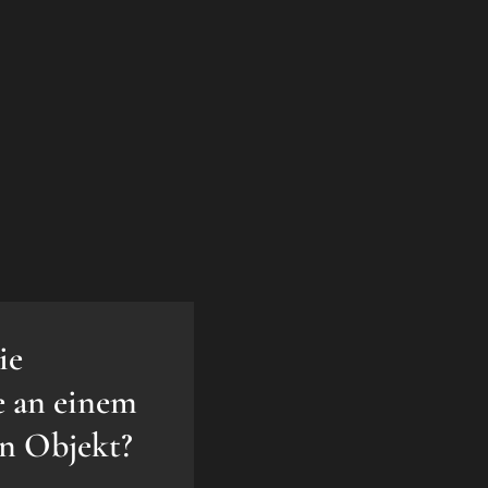
ie
e an einem
en Objekt?