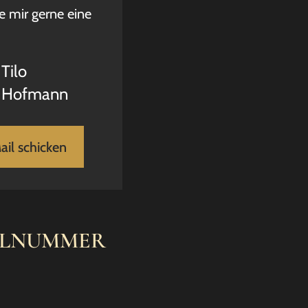
e mir gerne eine
Tilo
Hofmann
ail schicken
ELNUMMER