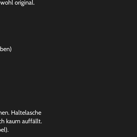
ohl original.
aben)
d
nen. Haltelasche
ch kaum auffällt.
el).