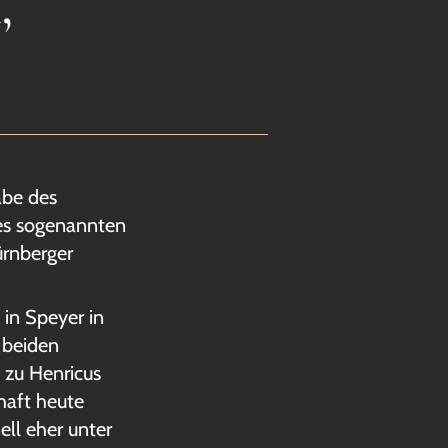
,
abe des
des sogenannten
rnberger
in Speyer in
 beiden
 zu Henricus
haft heute
ell eher unter