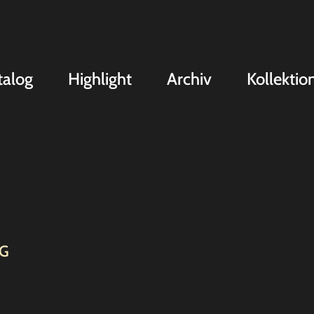
talog
Highlight
Archiv
Kollektio
G