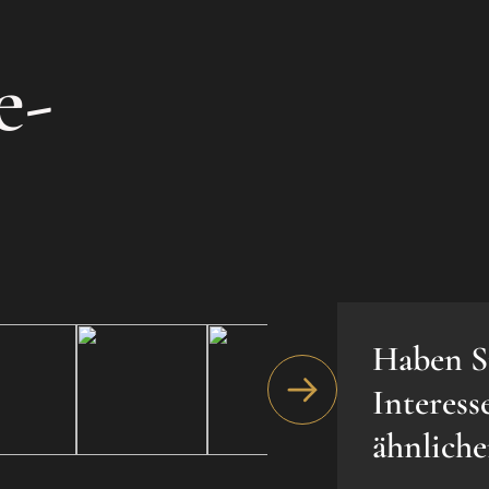
e-
Haben S
Interess
ähnlich