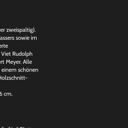
er zweispaltig).
fassers sowie im
erte
 Viet Rudolph
rt Meyer. Alle
t einem schönen
 Holzschnitt-
16 cm.