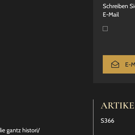
Schreiben Si
E-Mail
E-M
ARTIK
S366
e gantz histori/