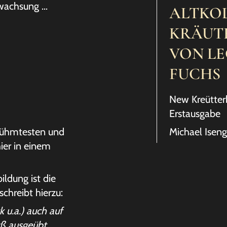
r wachsung …
ALTKO
KRÄUT
VON L
FUCHS
New Kreütter
Erstausgabe
erühmtesten und
Michael Iseng
ier in einem
ildung ist die
chreibt hierzu:
 u.a.) auch auf
uß ausgeübt.