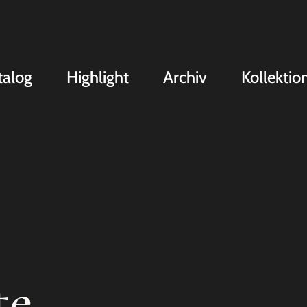
talog
Highlight
Archiv
Kollektio
te