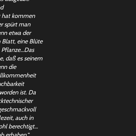
nd
ng hat kommen
er spürt man
enn etwa der
 Blatt, eine Blüte
en Pflanze…Das
he, daß es seinem
enn die
Vollkommenheit
uchbarkeit
worden ist. Da
cktechnischer
 geschmackvoll
ezeit, auch in
ohl berechtigt…
ob erhaben.
“