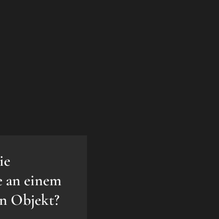
ie
e an einem
en Objekt?