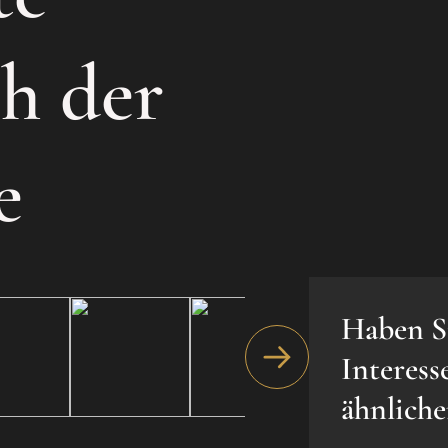
h der
e
Haben S
Interess
ähnlich