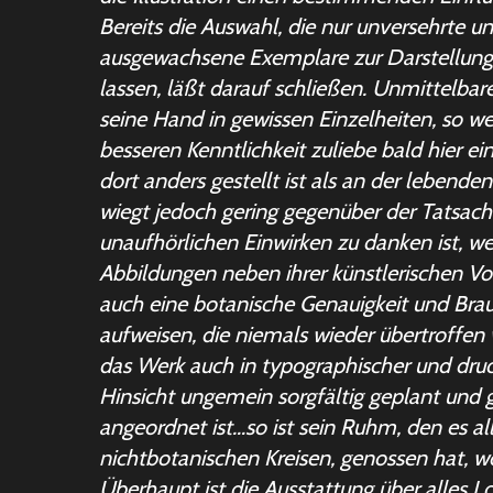
Bereits die Auswahl, die nur unversehrte u
ausgewachsene Exemplare zur Darstellu
lassen, läßt darauf schließen. Unmittelbar
seine Hand in gewissen Einzelheiten, so w
besseren Kenntlichkeit zuliebe bald hier ein
dort anders gestellt ist als an der lebend
wiegt jedoch gering gegenüber der Tatsac
unaufhörlichen Einwirken zu danken ist, w
Abbildungen neben ihrer künstlerischen 
auch
eine botanische Genauigkeit und Bra
aufweisen, die niemals wieder übertroffen 
das Werk auch in typographischer und dru
Hinsicht ungemein sorgfältig geplant und
angeordnet ist…so ist sein Ruhm, den es all
nichtbotanischen Kreisen, genossen hat, w
Überhaupt ist die Ausstattung über alles L