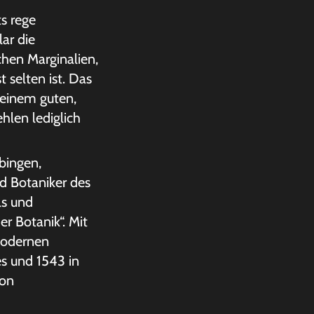
ts rege
ar die
chen Marginalien,
 selten ist. Das
 einem guten,
hlen lediglich
bingen,
d Botaniker des
s und
r Botanik“. Mit
 modernen
es und 1543 in
von