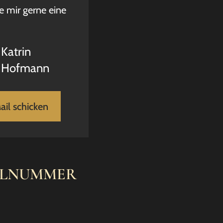
e mir gerne eine
Katrin
Hofmann
ail schicken
ELNUMMER