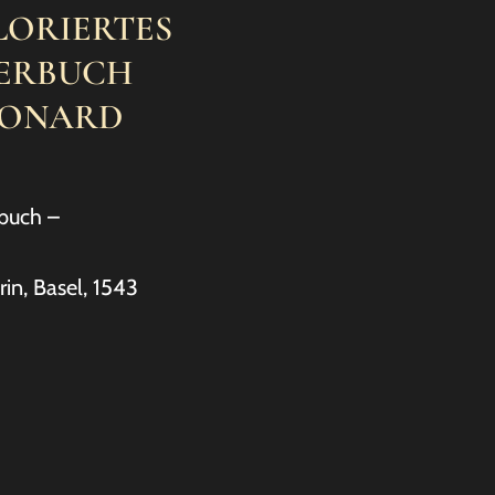
LORIERTES
ERBUCH
EONARD
buch –
rin, Basel, 1543